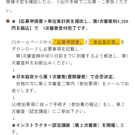
開催予定を確認したら、下記の手順でご応募・ご参加くださ
い。
★【応募申請書＋単位集計表を提出し、第1次審査料2,200
円を振込】で 1次審査受付完了です。
(1)ホームページから
「応募申請書」
と
「単位集計表」
を
ダウンロードし必要事項を記載し・
第1次審査締め切り日前までに到着するよう郵送し、第1
次審査料をお振込みください。
↓
★日本協会か
ら第１次審査(書類審査）
で合否決定。
合格の方に第２次審査ご案内（参加要項）をメールでお
送りします。
↓
(4)参加要項に従って手続き（参加費の振込）をし、第２
次審査（認定講座）にご参加下さい。
↓
★
インストラクター認定講座（第２次審査）を開催
しま
す
。