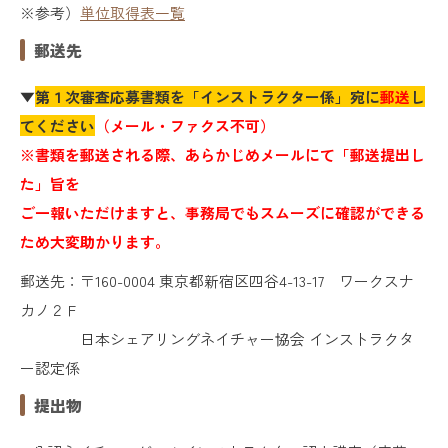
※参考）
単位取得表一覧
郵送先
▼
第１次審査応募書類を
「インストラクター係」宛に
郵送
し
てください
（メール・ファクス不可）
※書類を郵送される際、あらかじめメールにて「郵送提出し
た」旨を
ご一報いただけますと、事務局でもスムーズに確認ができる
ため大変助かります。
郵送先：〒160-0004 東京都新宿区四谷4-13-17 ワークスナ
カノ２Ｆ
日本シェアリングネイチャー協会 インストラクタ
ー認定係
提出物