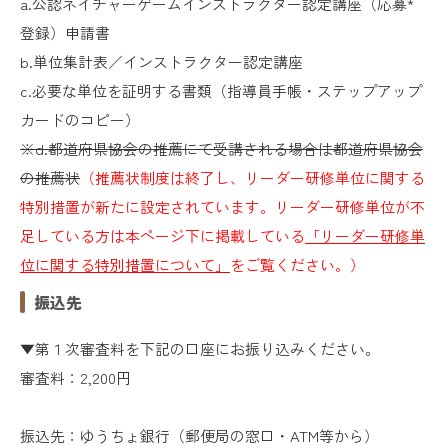
a.公認ネイチャーゲームインストラクター認定講座（応募*
登録）申請書
b.単位集計表／インストラクター認定講座
c.必要な単位を証明する書類（指導員手帳・ステップアップ
カードのコピー）
※d.都道府県協会の推薦にて受講される場合は都道府県協会
の推薦状
（推薦状制度は終了し、リーダー研修単位に関する
特別措置が新たに設定されています。リーダー研修単位が不
足している方は本ページ下に掲載している
「リーダー研修単
位に関する特別措置について」
をご覧ください。）
振込先
▼第１次審査料を下記の口座にお振り込みください。
審査料：2,200円
振込先：
ゆうちょ銀行（郵便局の窓口・ATM等から）