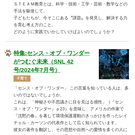
ＳＴＥＡＭ教育とは、科学・技術・工学・芸術・数学などの
手法を駆使して、
子どもたちが、今そこにある〝課題〟を発見し、解決する力
を育む考え方のこと。
どのように実践でいかしていけばよいのでしょうか？
特集:センス・オブ・ワンダー
がつむぐ未来（SNL 42
号/2024年7月号）
子育て
「センス・オブ・ワンダー」 この言葉を知っている人は、多
いのではないでしょうか。
これは、「神秘さや不思議さに目を見はる感性」（『セン
ス・オブ・ワンダー』ｐ23）を意味し、アメリカの作家で
『沈黙の春』を著して環境保護運動のきっかけを作ったレイ
チェル・カーソンの代表作として広く知られています。
彼女の著作を翻訳し、その思想や自然への愛情を多くの人に