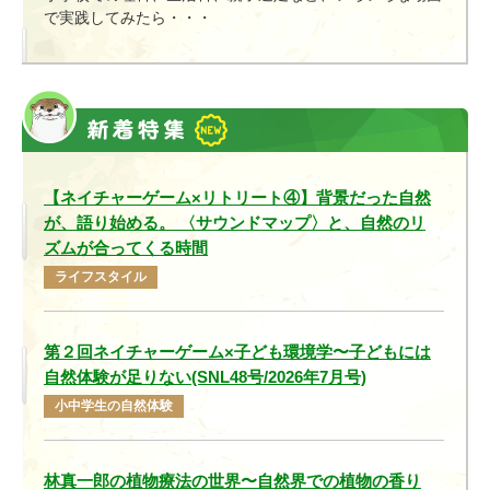
で実践してみたら・・・
【ネイチャーゲーム×リトリート④】背景だった自然
が、語り始める。 〈サウンドマップ〉と、自然のリ
ズムが合ってくる時間
ライフスタイル
第２回ネイチャーゲーム×子ども環境学〜子どもには
自然体験が足りない(SNL48号/2026年7月号)
小中学生の自然体験
林真一郎の植物療法の世界〜自然界での植物の香り