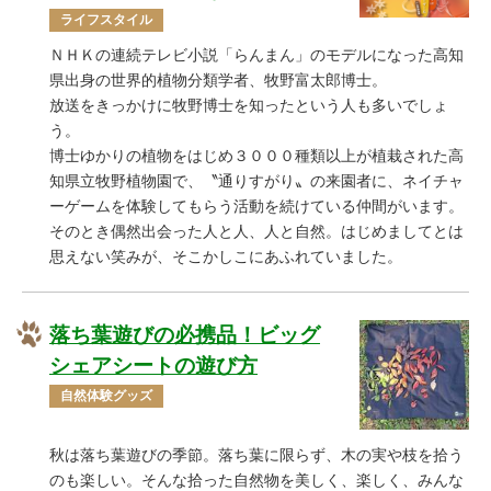
ライフスタイル
ＮＨＫの連続テレビ小説「らんまん」のモデルになった高知
県出身の世界的植物分類学者、牧野富太郎博士。
放送をきっかけに牧野博士を知ったという人も多いでしょ
う。
博士ゆかりの植物をはじめ３０００種類以上が植栽された高
知県立牧野植物園で、〝通りすがり〟の来園者に、ネイチャ
ーゲームを体験してもらう活動を続けている仲間がいます。
そのとき偶然出会った人と人、人と自然。はじめましてとは
思えない笑みが、そこかしこにあふれていました。
落ち葉遊びの必携品！ビッグ
シェアシートの遊び方
自然体験グッズ
秋は落ち葉遊びの季節。落ち葉に限らず、木の実や枝を拾う
のも楽しい。そんな拾った自然物を美しく、楽しく、みんな