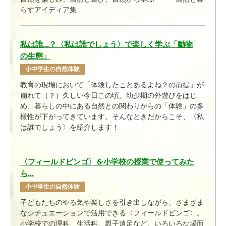
らすアイディア集
私は誰...？〈私は誰でしょう〉で楽しく学ぶ「動物
の生態」
小中学生の自然体験
教育の現場において
「体験したことあるよね？の
前提
」
が
崩れ
て（？）
久しい今日この頃。幼少期の外遊びをはじ
め、暮らしの中にある自然との関わりからの「体験」の多
様性が下がってきています。そんなときだからこそ、〈私
は誰でしょう〉を紹介し
ます
！
〈フィールドビンゴ〉を小学校の授業で使ってみた
ら...
小中学生の自然体験
子どもたちのやる気や楽しさを引き出しながら、さまざま
なシチュエーションで活用できる〈フィールドビンゴ〉。
小学校での理科、生活科、親子遠足など、いろいろな場面