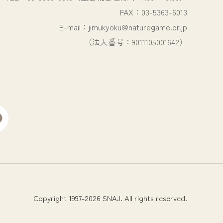
FAX：03-5363-6013
E-mail：jimukyoku@naturegame.or.jp
（法人番号：9011105001642）
Copyright 1997-2026 SNAJ. All rights reserved.