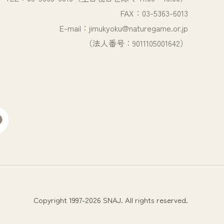
FAX：03-5363-6013
E-mail：jimukyoku@naturegame.or.jp
（法人番号：9011105001642）
Copyright 1997-2026 SNAJ. All rights reserved.