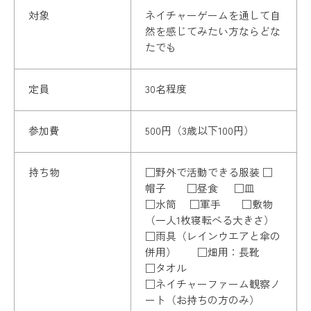
対象
ネイチャーゲームを通して自
然を感じてみたい方ならどな
たでも
定員
30名程度
参加費
500円（3歳以下100円）
持ち物
□野外で活動できる服装 □
帽子 □昼食 □皿
□水筒 □軍手 □敷物
（一人1枚寝転べる大きさ）
□雨具（レインウエアと傘の
併用） □畑用：長靴
□タオル
□ネイチャーファーム観察ノ
ート（お持ちの方のみ）