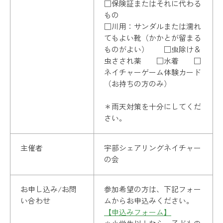
□保険証またはそれに代わる
もの
□川用：サンダルまたは濡れ
てもよい靴（かかとが留まる
ものがよい） □虫除け＆
虫さされ薬 □水着 □
ネイチャーゲーム体験カード
（お持ちの方のみ）
＊雨天対策を十分にしてくだ
さい。
主催者
宇部シェアリングネイチャー
の会
お申し込み/お問
参加希望の方は、下記フォー
い合わせ
ムからお申込みください。
【申込みフォーム】